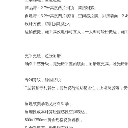
商品房：2.7米高度两片到顶，简洁利落。
自建房：3.2米高度四片横铺，空间感拉满。厨房墙面：2.
设计方便，切割损耗减少。
运输便捷，施工高效电梯可直入，一人即可轻松搬运，施
更平更硬，超强耐磨
釉料工艺升级，亮光砖平整如镜面，耐磨度更高。哑光砖
专利背纹，稳固防脱
T型背扣专利背纹，提升瓷砖铺贴稳固性，上墙防脱落，安
当建筑美学遇见材料科学，
当理性成本计算碰撞感性空间表达，
800×1350mm黄金规格瓷质岩板，
以全新姿态，颠覆现有格局。