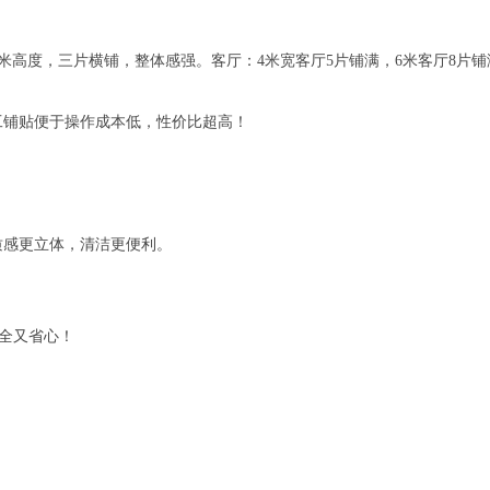
4米高度，三片横铺，整体感强。客厅：4米宽客厅5片铺满，6米客厅8片铺满
工铺贴便于操作成本低，性价比超高！
质感更立体，清洁更便利。
全又省心！